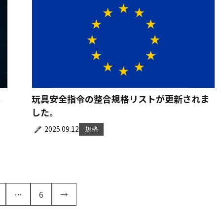
し
玩具安全指令の整合規格リストが更新されま
した。
2025.09.12
規格
…
6
→